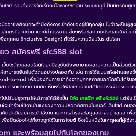
ว็บไซต์ รวมถึงการจัดเรียงเนื้อหาให้ชัดเจน ระบบเมนูที่เป็นมิตรกับผู
อาชีพยังมักจะคำนึงถึงการเข้าถึงของผู้ใช้ทุกกลุ่ม ไม่ว่าจะเป็นผู้สูงว
ัวอักษรที่อ่านง่าย และมีคำบรรยายเสียงหรือข้อความประกอบในส่วนต่าง
ื่อทุกคน (Inclusive Design) ที่ได้รับความนิยมในระดับโลก
ดียว สมัครฟรี sfc588 slot
เว็บไซต์เกมออนไลน์ในยุคปัจจุบันยังพยายามผสานความเป็นส่วนตัวเ
าให้สามารถยืนยันตัวตนอย่างปลอดภัย เช่น การใช้ระบบรหัสผ่านสองช
 End-to-End เพื่อป้องกันการเข้าถึงจากบุคคลภายนอกโดยไม่ได้รับอนุ
้งานสามารถแสดงความคิดเห็นหรือให้ข้อเสนอแนะได้โดยตรงผ่านระบบแบ
ำไปปรับปรุงการให้บริการให้ดียิ่งขึ้น
โค้ด เครดิต ฟรี sfc588
แต่ยังเป
ดสินใจเข้าร่วมใช้งานในแง่ของความปลอดภัยทางไซเบอร์ เว็บไซต์เกม
มผิดปกติของการเข้าใช้งาน และการสำรองข้อมูลอย่างสม่ำเสมอ เพื่อรั
อปิดช่องโหว่ที่อาจถูกใช้ในการโจมตี ซึ่งเป็นหนึ่งในเหตุผลที่ผู้ใช้งา
 com และพร้อมลุยไปกับโลกของเกม