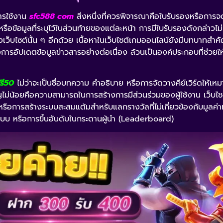
การใช้งาน
sfc588 com
สิ่งหนึ่งที่ควรพิจารณาคือใบรับรองหรือการจ
อข้อมูลที่ระบุไว้ในส่วนท้ายของแต่ละหน้า การมีใบรับรองดังกล่าวไม่เ
ว็บไซต์นั้น ๆ อีกด้วย เนื้อหาในเว็บไซต์เกมออนไลน์ยังมีบทบาทสำคั
การอัปเดตข้อมูลข่าวสารอย่างต่อเนื่อง ล้วนเป็นองค์ประกอบที่ช่วยให
รี50
ไม่ว่าจะเป็นชื่อบทความ คำอธิบาย หรือการจัดวางคีย์เวิร์ดให้เห
ม่น้อยคือความสามารถในการสร้างการมีส่วนร่วมของผู้ใช้งาน เว็บไซ
 หรือการสร้างระบบสะสมแต้มสำหรับแลกรางวัลที่ไม่เกี่ยวข้องกับมูลค่
ระบบ หรือการขึ้นอันดับในกระดานผู้นำ (Leaderboard)