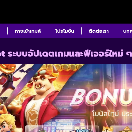
ก
ทางเข้าเกมส์
โปรโมชั่น
ติดต่อเรา
บท
ot ระบบอัปเดตเกมและฟีเจอร์ใหม่ 