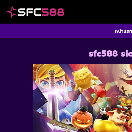
หน้าแร
sfc588 sl