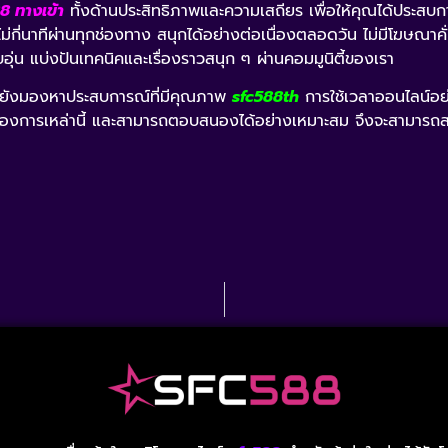
8 ทางเข้า
ทั้งด้านประสิทธิภาพและความเสถียร เพื่อให้คุณได้ประสบ
กี่นาทีผ่านทุกช่องทาง สนุกได้อย่างต่อเนื่องตลอดวัน ไม่มีโฆษณาคั
อบอุ่น แบ่งปันเทคนิคและเรื่องราวสนุก ๆ ผ่านคอมมูนิตี้ของเรา
แต่ยังมองหาประสบการณ์ที่มีคุณภาพ
sfc588
th
การใช้เวลาออนไลน์อย่
ต้องการเหล่านี้ และสามารถตอบสนองได้อย่างเหมาะสม จึงจะสามารถสร