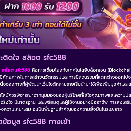
จะติดใจ สล็อต sfc588
์
สล็อต sfc588
คือการเชื่อมโยงกับเทคโนโลยีบล็อกเชน (Blockchain
่ก็มีศักยภาพในการสร้างนวัตกรรมและการมีส่วนร่วมที่แตกต่างออกไ
อีกหนึ่งช่องทางที่ผู้พัฒนาเว็บไซต์หลายรายเริ่มนำมาใช้เพื่อเพิ่มมูล
นไลน์ควรพิจารณาจากมุมมองของผู้บริโภคที่ใส่ใจคุณภาพและความปลอด
ที่จริงใจ มีมาตรฐาน และพร้อมดูแลผู้ใช้งานอย่างมืออาชีพ การส่งเสร
ของความเหมาะสม จะเป็นพื้นฐานสำคัญของความยั่งยืนในระยะยาว
ตข้อมูล sfc588 ทางเข้า